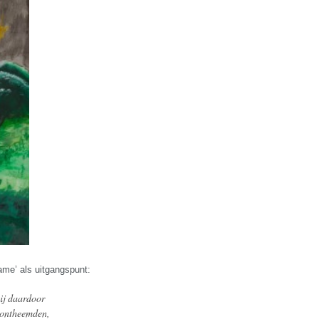
ame’ als uitgangspunt:
ij daardoor
 ontheemden,