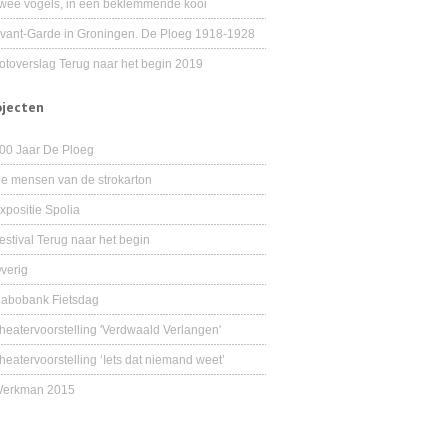
wee vogels, in één beklemmende kooi
vant-Garde in Groningen. De Ploeg 1918-1928
otoverslag Terug naar het begin 2019
ojecten
00 Jaar De Ploeg
e mensen van de strokarton
xpositie Spolia
estival Terug naar het begin
verig
abobank Fietsdag
heatervoorstelling 'Verdwaald Verlangen'
heatervoorstelling ‘Iets dat niemand weet’
erkman 2015