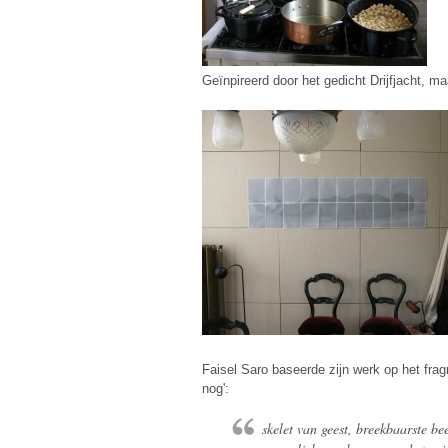
Geïnpireerd door het gedicht Drijfjacht, 
Faisel Saro baseerde zijn werk op het frag
nog':
skelet van geest, breekbaarste be