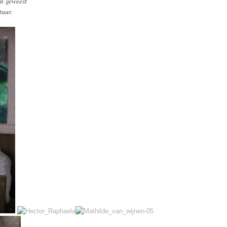
n geweest
tuur.