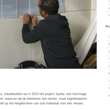
T
A
F
Pr
1
D
E
F
O
R
T
T
ema, ontwikkelden we in 2013 het project Spolia: een hommage
W
ord –waarvan wij de betekenis niet wisten, maar tegenkwamen
uidt op het hergebruiken van oud materiaal voor iets nieuws.