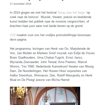
17 november 2014
In 2014 gingen we met het festival
Terug naar het begin
‘op
zoek naar de horizon’. Muziek, theater, poëzie en beeldende
kunst leidden het publiek naar de mooiste vergezichten, of
brachten haar juist weer met beide benen op de grond.
CH2
maakte voor ons het vrolijke promotiefilmpje bovenaan
deze pagina.
Het programma: lezingen van Henk van Os, Marjoleinde de
Vos, Jan Mulder en Marleen Smit/ muziek van Eefje de Visser,
Bram Stadhouders, Urna Chahar-Tugchi, Ernst Jansz,
Wynanda Zeevaarder, John Terwal, Arno Peeters, Marcel
Worms, Trio 7090, Nederlands Kamerkoor/ theater van Nhung
Dam, De Noorderlingen, Het Houten Huis/ exposities van
Aafke Steenhuis, Ririmasse, Dari, Ruloff Manuputty en Henk
Mual en De Ploeg/ poezie van Micha Hamel.