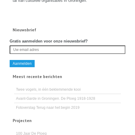
tal van culturele organisaties in Groningen.
Nieuwsbrief
Gratis aanmelden voor onze nieuwsbrief?
Meest recente berichten
Twee vogels, in één beklemmende kooi
Avant-Garde in Groningen. De Ploeg 1918-1928
Fotoverslag Terug naar het begin 2019
Projecten
100 Jaar De Ploeg